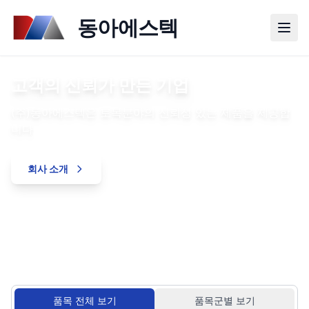
동아에스텍
(주)동아에스텍
토목 자재 전문 기업
현장 요구를 반영한 제품
합리적인 거래를 위한 안내
제품 검토를 위한 자료
PC암거, 수로관, 맨홀, 그레이팅 등 토목자재 전문 공급업체
고객의 신뢰가 만든 기업
검증된 품질과 안정적인 공급
고객 요구에 따른 맞춤 서비스
카탈로그 및 제품정보
주요 제품
PC제품
- PC암거, PC수로관, PC맨홀 등
(주)동아에스텍은 토목분야의 신뢰성 있는 제품을 제공합
다양한 토목 자재 제품을 확인하세요
구매 조건에 맞춘 견적 문의를 신속하게 안내해드립니다
제품 사양과 관련 자료를 다운로드하여 활용하실 수 있습
콘크리트제품
- 콘크리트관, L형옹벽 등
니다
니다
주철제품
- 맨홀뚜껑, 그레이팅 등
제품 보기
견적 문의
철근
- 이형철근, 원형철근 등
회사 소개
자료실
철선제품
- 와이어메쉬, 용접철망 등
강력접착도공법
스폴그라피터
서비스
시공실적
견적문의
기술자료
품목 전체 보기
품목군별 보기