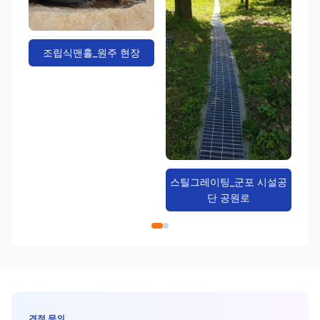
조립식맨홀_원주 현장
스틸그레이팅_군포 시설공
단 공원로
견적 문의