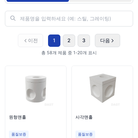
이전
1
2
3
다음
총
58
개 제품 중
1
-
20
개 표시
원형맨홀
사각맨홀
품질보증
품질보증