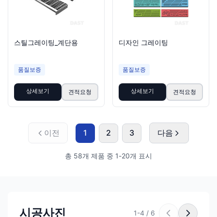
스틸그레이팅_계단용
디자인 그레이팅
품질보증
품질보증
상세보기
상세보기
견적요청
견적요청
이전
1
2
3
다음
총
58
개 제품 중
1
-
20
개 표시
시공사진
1
-
4
/
6